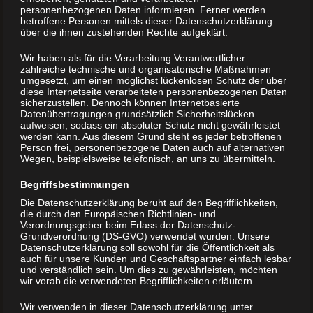
Dein erster Hund wird nie das werden was du erwartest,
personenbezogenen Daten informieren. Ferner werden
betroffene Personen mittels dieser Datenschutzerklärung
aber alle anderen nach ihm, werden nie wieder das für dich
über die ihnen zustehenden Rechte aufgeklärt.
sein, was dein erster Hund war.
Wir haben als für die Verarbeitung Verantwortlicher
Dieser Satz steht auf der Seite von meinem Herzhund Otto.
zahlreiche technische und organisatorische Maßnahmen
umgesetzt, um einen möglichst lückenlosen Schutz der über
Otto war mein erster eigener Hund und Herbert hat ein
diese Internetseite verarbeiteten personenbezogenen Daten
großes Erbe angetreten.
sicherzustellen. Dennoch können Internetbasierte
Datenübertragungen grundsätzlich Sicherheitslücken
aufweisen, sodass ein absoluter Schutz nicht gewährleistet
Und er hat dieses Erbe definitiv sehr gut gemeistert.
werden kann. Aus diesem Grund steht es jeder betroffenen
Person frei, personenbezogene Daten auch auf alternativen
Ich wollte keinen Hund mehr, schon gar keinen Rottweiler
Wegen, beispielsweise telefonisch, an uns zu übermitteln.
und auf gar keinen Fall nochmal einen „vom heiligen
Begriffsbestimmungen
Häuschen“.
Die Datenschutzerklärung beruht auf den Begrifflichkeiten,
die durch den Europäischen Richtlinien- und
Aber, es kommt immer anders als man denkt.
Verordnungsgeber beim Erlass der Datenschutz-
Grundverordnung (DS-GVO) verwendet wurden. Unsere
Am 22.07.2018 ist Otto ganz friedlich bei uns im Garten
Datenschutzerklärung soll sowohl für die Öffentlichkeit als
auch für unsere Kunden und Geschäftspartner einfach lesbar
eingeschlafen. Ich wollte lediglich seinen Züchter darüber
und verständlich sein. Um dies zu gewährleisten, möchten
informieren. Der hat mich dann gleich gefragt ob ich
wir vorab die verwendeten Begrifflichkeiten erläutern.
gesehen habe, dass er einen Wurf plant und ob ich einen
haben will.
Wir verwenden in dieser Datenschutzerklärung unter