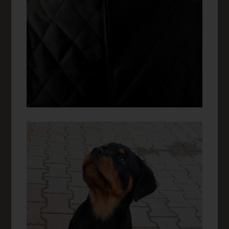
dem genutzten Internetbrowser, sind unter Umständen nicht
alle Funktionen unserer Internetseite vollumfänglich nutzbar.
Erfassung von allgemeinen Daten und Informationen
Die Internetseite erfasst mit jedem Aufruf der Internetseite
durch eine betroffene Person oder ein automatisiertes
System eine Reihe von allgemeinen Daten und
Informationen. Diese allgemeinen Daten und Informationen
werden in den Logfiles des Servers gespeichert. Erfasst
werden können die (1) verwendeten Browsertypen und
Versionen, (2) das vom zugreifenden System verwendete
Betriebssystem, (3) die Internetseite, von welcher ein
zugreifendes System auf unsere Internetseite gelangt
(sogenannte Referrer), (4) die Unterwebseiten, welche über
ein zugreifendes System auf unserer Internetseite
angesteuert werden, (5) das Datum und die Uhrzeit eines
Zugriffs auf die Internetseite, (6) eine Internet-Protokoll-
Adresse (IP-Adresse), (7) der Internet-Service-Provider des
zugreifenden Systems und (8) sonstige ähnliche Daten und
Informationen, die der Gefahrenabwehr im Falle von
Angriffen auf unsere informationstechnologischen Systeme
dienen.
Bei der Nutzung dieser allgemeinen Daten und Informationen
ziehen wird keine Rückschlüsse auf die betroffene Person.
Diese Informationen werden vielmehr benötigt, um (1) die
Inhalte unserer Internetseite korrekt auszuliefern, (2) die