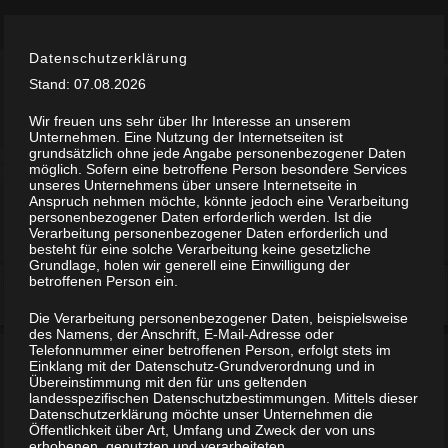
Zum
Datenschutzerklärung
Impressum
Kontakt
Inhalt
springen
Datenschutzerklärung
Stand: 07.08.2026
Wir freuen uns sehr über Ihr Interesse an unserem
Unternehmen. Eine Nutzung der Internetseiten ist
grundsätzlich ohne jede Angabe personenbezogener Daten
möglich. Sofern eine betroffene Person besondere Services
unseres Unternehmens über unsere Internetseite in
Anspruch nehmen möchte, könnte jedoch eine Verarbeitung
personenbezogener Daten erforderlich werden. Ist die
Verarbeitung personenbezogener Daten erforderlich und
besteht für eine solche Verarbeitung keine gesetzliche
Grundlage, holen wir generell eine Einwilligung der
betroffenen Person ein.
Menü
Die Verarbeitung personenbezogener Daten, beispielsweise
des Namens, der Anschrift, E-Mail-Adresse oder
Telefonnummer einer betroffenen Person, erfolgt stets im
Einklang mit der Datenschutz-Grundverordnung und in
Übereinstimmung mit den für uns geltenden
landesspezifischen Datenschutzbestimmungen. Mittels dieser
Herbert
Datenschutzerklärung möchte unser Unternehmen die
Öffentlichkeit über Art, Umfang und Zweck der von uns
erhobenen, genutzten und verarbeiteten