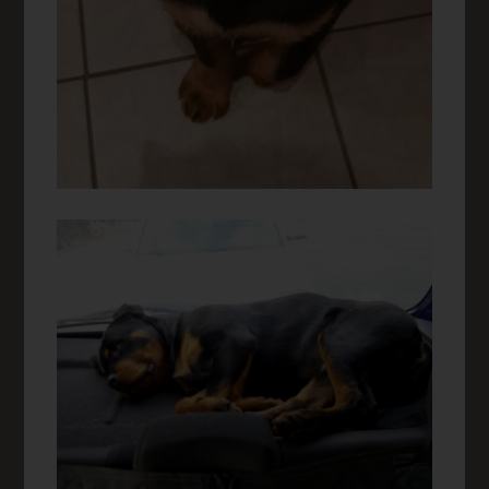
Internetseite nutzerfreundlichere Services bereitstellen, die
ohne die Cookie-Setzung nicht möglich wären.
Mittels eines Cookies können die Informationen und
Angebote auf unserer Internetseite im Sinne des Benutzers
optimiert werden. Cookies ermöglichen uns, wie bereits
erwähnt, die Benutzer unserer Internetseite
wiederzuerkennen. Zweck dieser Wiedererkennung ist es,
den Nutzern die Verwendung unserer Internetseite zu
erleichtern. Der Benutzer einer Internetseite, die Cookies
verwendet, muss beispielsweise nicht bei jedem Besuch der
Internetseite erneut seine Zugangsdaten eingeben, weil dies
von der Internetseite und dem auf dem Computersystem des
Benutzers abgelegten Cookie übernommen wird. Ein
weiteres Beispiel ist das Cookie eines Warenkorbes im
Online-Shop. Der Online-Shop merkt sich die Artikel, die ein
Kunde in den virtuellen Warenkorb gelegt hat, über ein
Cookie.
Die betroffene Person kann die Setzung von Cookies durch
unsere Internetseite jederzeit mittels einer entsprechenden
Einstellung des genutzten Internetbrowsers verhindern und
damit der Setzung von Cookies dauerhaft widersprechen.
Ferner können bereits gesetzte Cookies jederzeit über einen
Internetbrowser oder andere Softwareprogramme gelöscht
werden. Dies ist in allen gängigen Internetbrowsern möglich.
Deaktiviert die betroffene Person die Setzung von Cookies in