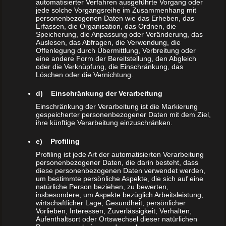
Derselbe Zwinger, bei Otto fünf Welpen (2 Rüden, 3
automatisierter Verfahren ausgeführte Vorgang oder
jede solche Vorgangsreihe im Zusammenhang mit
Weibchen) und bei Herbert auch fünf (3 Rüden, 2
personenbezogenen Daten wie das Erheben, das
Weibchen).
Erfassen, die Organisation, das Ordnen, die
Speicherung, die Anpassung oder Veränderung, das
Auslesen, das Abfragen, die Verwendung, die
Offenlegung durch Übermittlung, Verbreitung oder
eine andere Form der Bereitstellung, den Abgleich
oder die Verknüpfung, die Einschränkung, das
Löschen oder die Vernichtung.
d) Einschränkung der Verarbeitung
Einschränkung der Verarbeitung ist die Markierung
gespeicherter personenbezogener Daten mit dem Ziel,
ihre künftige Verarbeitung einzuschränken.
e) Profiling
Profiling ist jede Art der automatisierten Verarbeitung
personenbezogener Daten, die darin besteht, dass
diese personenbezogenen Daten verwendet werden,
um bestimmte persönliche Aspekte, die sich auf eine
natürliche Person beziehen, zu bewerten,
insbesondere, um Aspekte bezüglich Arbeitsleistung,
wirtschaftlicher Lage, Gesundheit, persönlicher
Vorlieben, Interessen, Zuverlässigkeit, Verhalten,
Aufenthaltsort oder Ortswechsel dieser natürlichen