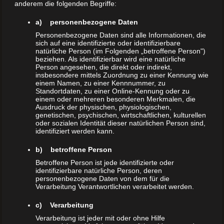
anderem die folgenden Begriffe:
Nein, ich will keinen. Doch, ja ich will einen. Ach ich weiß
nicht.
a) personenbezogene Daten
Ich weiß halt nicht ob ich dann so weit bin.
Personenbezogene Daten sind alle Informationen, die
sich auf eine identifizierte oder identifizierbare
Wir waren dann drüben und haben die Mama kennengelernt.
natürliche Person (im Folgenden „betroffene Person")
Eine wundervolle, aber auch sehr temperamentvolle
beziehen. Als identifizierbar wird eine natürliche
Hündin. Hin und hergerissen. Und damals auch unendlich
Person angesehen, die direkt oder indirekt,
insbesondere mittels Zuordnung zu einer Kennung wie
traurig.
einem Namen, zu einer Kennnummer, zu
Standortdaten, zu einer Online-Kennung oder zu
Tja, was soll ich sagen. Üblich ist das bestimmt nicht, dass
einem oder mehreren besonderen Merkmalen, die
Ausdruck der physischen, physiologischen,
ein Züchter sagt, du kannst dich bis zum letzten Moment
genetischen, psychischen, wirtschaftlichen, kulturellen
entscheiden ob du ihn willst oder nicht.
oder sozialen Identität dieser natürlichen Person sind,
identifiziert werden kann.
Ja, super. Wie kann ich denn einen Hund, den ich zum
b) betroffene Person
ersten Mal mit 5 Tagen im Arm gehalten habe nicht mehr
wollen.
Betroffene Person ist jede identifizierte oder
identifizierbare natürliche Person, deren
personenbezogene Daten von dem für die
Und das isser. Mein Herzhund, mein Seelentröster. Er hat
Verarbeitung Verantwortlichen verarbeitet werden.
mir sehr geholfen über die erste Zeit, auch wenn ich anfangs
oft den Tränen nah war, weil es so viele Parallelen zu Otto
c) Verarbeitung
gab.
Verarbeitung ist jeder mit oder ohne Hilfe