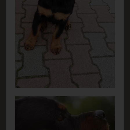
Inhalte unserer Internetseite sowie die Werbung für diese zu
optimieren, (3) die dauerhafte Funktionsfähigkeit unserer
informationstechnologischen Systeme und der Technik
unserer Internetseite zu gewährleisten sowie (4) um
Strafverfolgungsbehörden im Falle eines Cyberangriffes die
zur Strafverfolgung notwendigen Informationen
bereitzustellen. Diese anonym erhobenen Daten und
Informationen werden durch uns daher einerseits statistisch
und ferner mit dem Ziel ausgewertet, den Datenschutz und
die Datensicherheit in unserem Unternehmen zu erhöhen,
um letztlich ein optimales Schutzniveau für die von uns
verarbeiteten personenbezogenen Daten sicherzustellen. Die
anonymen Daten der Server-Logfiles werden getrennt von
allen durch eine betroffene Person angegebenen
personenbezogenen Daten gespeichert.
Registrierung auf unserer Internetseite
Die betroffene Person hat die Möglichkeit, sich auf der
Internetseite des für die Verarbeitung Verantwortlichen unter
Angabe von personenbezogenen Daten zu registrieren.
Welche personenbezogenen Daten dabei an den für die
Verarbeitung Verantwortlichen übermittelt werden, ergibt sich
aus der jeweiligen Eingabemaske, die für die Registrierung
verwendet wird. Die von der betroffenen Person
eingegebenen personenbezogenen Daten werden
ausschließlich für die interne Verwendung bei dem für die
Verarbeitung Verantwortlichen und für eigene Zwecke